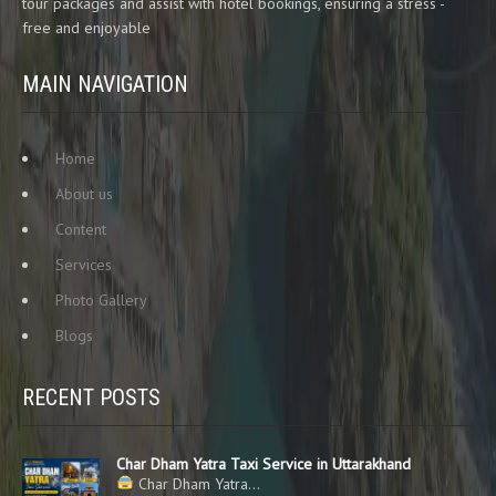
tour packages and assist with hotel bookings, ensuring a stress -
free and enjoyable
MAIN NAVIGATION
Home
About us
Content
Services
Photo Gallery
Blogs
RECENT POSTS
Char Dham Yatra Taxi Service in Uttarakhand
Char Dham Yatra…