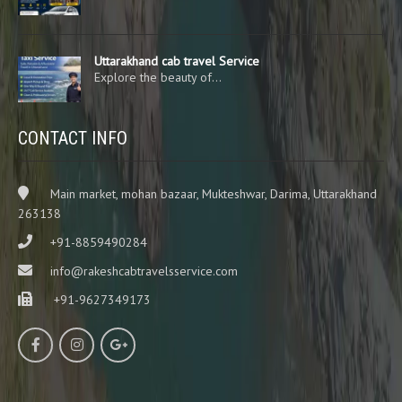
Uttarakhand cab travel Service
Explore the beauty of…
CONTACT INFO
Main market, mohan bazaar, Mukteshwar, Darima, Uttarakhand
263138
+91-8859490284
info@rakeshcabtravelsservice.com
+91-9627349173